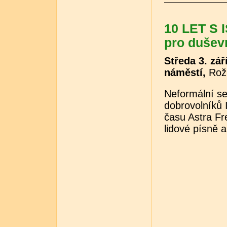
10 LET S 
pro duševn
Středa 3. zář
náměstí,
Rož
Neformální set
dobrovolníků 
času Astra Fr
lidové písně a