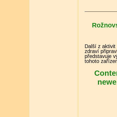
Rožnovs
Další z aktiv
zdraví připrav
představuje v
tohoto zařízen
Conten
newer