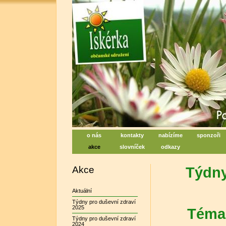
Iskérka, sociální centrum denn
Centrum na podporu duševního zdraví
o nás
kontakty
nabízíme
sponzoři
akce
slovníček
odkazy
Akce
Týdny
Aktuální
Týdny pro duševní zdraví
2025
Téma:
Týdny pro duševní zdraví
2024