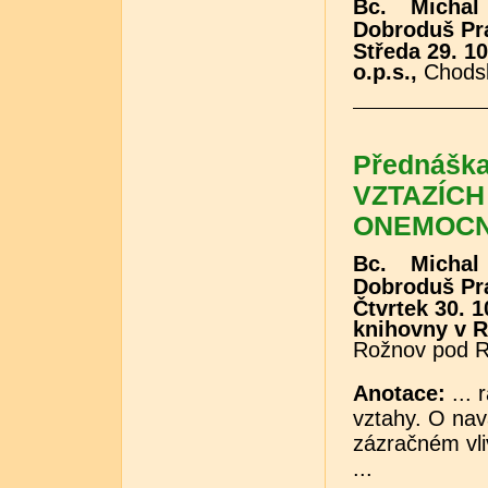
Bc. Michal
Dobroduš Pr
Středa 29. 10
o.p.s.,
Chods
Přednášk
VZTAZÍCH
ONEMOCN
Bc. Michal
Dobroduš Pr
Čtvrtek 30. 1
knihovny v R
Rožnov pod 
Anotace:
... 
vztahy. O nav
zázračném vli
...