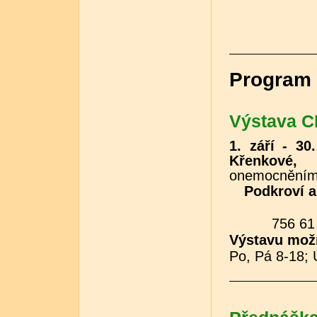
Program 
Výstava 
1. září - 30.
Křenkové
onemocněním
Podkroví 
756 61
Výstavu možn
Po, Pá 8-18; 