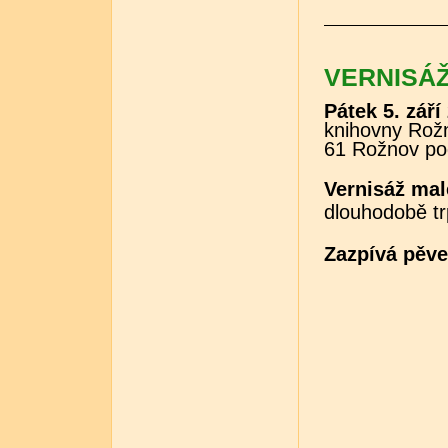
VERNISÁŽ
Pátek 5. září
knihovny Rož
61 Rožnov p
Vernisáž ma
dlouhodobě t
Zazpívá pěve