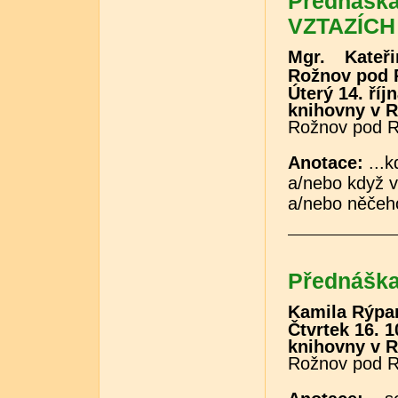
Přednášk
VZTAZÍCH 
Mgr. Kateři
Rožnov pod
Úterý 14. říj
knihovny v R
Rožnov pod 
Anotace:
...k
a/nebo když v
a/nebo něčeh
Přednášk
Kamila Rýpar
Čtvrtek 16. 1
knihovny v R
Rožnov pod 