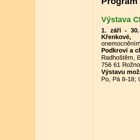
Program 
Výstava 
1. září - 30.
Křenkové
onemocněním
Podkroví a 
Radhoštěm, B
756 61 Rožn
Výstavu možn
Po, Pá 8-18; 