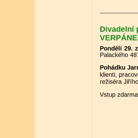
Divadelní
VERPÁNEK 
Pondělí 29. 
Palackého 48
Pohádku Jar
klienti, praco
režiséra Jiří
Vstup zdarma