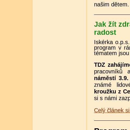
našim dětem.
Jak žít zd
radost
Iskérka o.p.s
program v r
tématem jso
TDZ zahájím
pracovníků 
náměstí 3.9.
známé lido
kroužku z Ce
si s námi zazp
Celý článek si