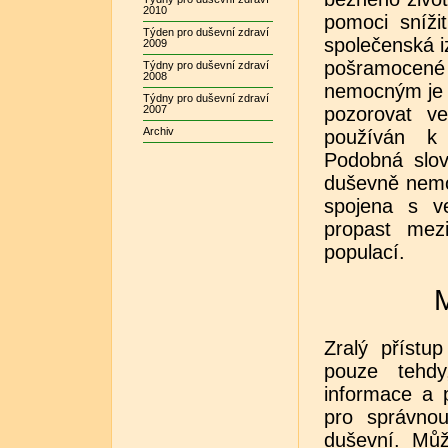
2010
pomoci sníži
Týden pro duševní zdraví
společenská i
2009
pošramocené 
Týdny pro duševní zdraví
2008
nemocným je v
Týdny pro duševní zdraví
2007
pozorovat ve
Archiv
používán k
Podobná slov
duševně nemo
spojena s v
propast mez
populací.
Zralý přístu
pouze tehdy
informace a 
pro správno
duševní. Můž