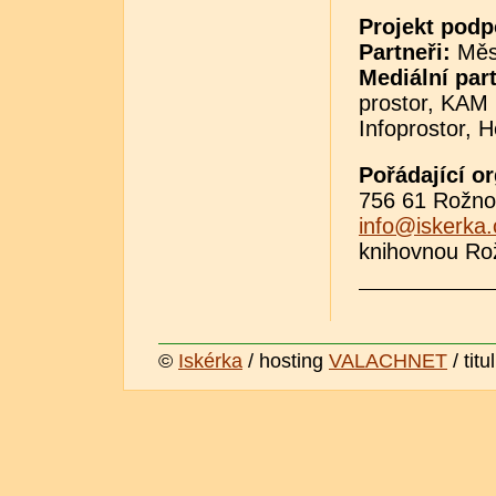
Projekt podpo
Partneři:
Měs
Mediální part
prostor, KAM
Infoprostor, H
Pořádající o
756 61 Rožno
info@iskerka.
knihovnou Ro
©
Iskérka
/ hosting
VALACHNET
/ titu