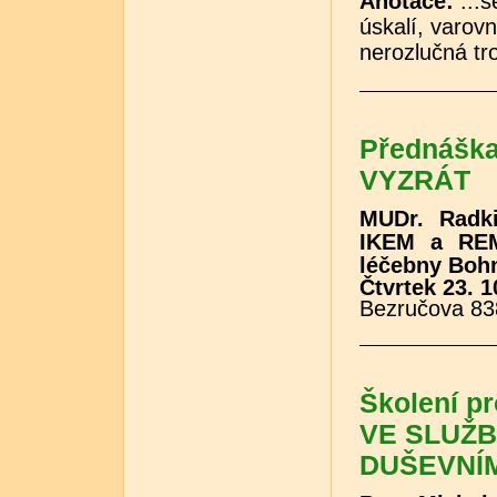
Anotace:
...s
úskalí, varovn
nerozlučná tro
Přednášk
VYZRÁT
MUDr. Radki
IKEM a REME
léčebny Bohn
Čtvrtek 23. 1
Bezručova 83
Školení p
VE SLUŽB
DUŠEVNÍ