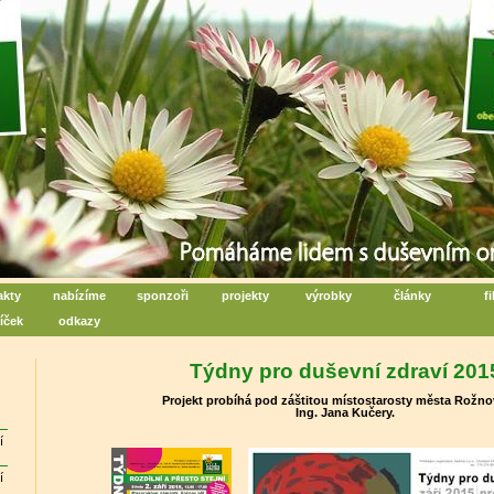
iální centrum denních aktivit
poru duševního zdraví - Rožnov pod Radhoštěm
akty
nabízíme
sponzoři
projekty
výrobky
články
f
íček
odkazy
Týdny pro duševní zdraví 201
Projekt probíhá pod záštitou místostarosty města Rožnov
Ing. Jana Kučery.
í
í