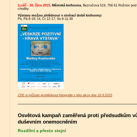
1.září - 30. října 2015
,
Městská knihovna
, Bezručova 519, 756 61 Rožnov pod
chodby
Výstavu možno shlédnout v otvírací době knihovny:
Po, Pá 8-18; Út, Čt 12-17; So 8-11.30
ZDE si můžete prohlédnout fotografie z této akce dne 10.9.2015
Osvětová kampaň zaměřená proti předsudkům vů
duševním onemocněním
Rozdílní a přesto stejní