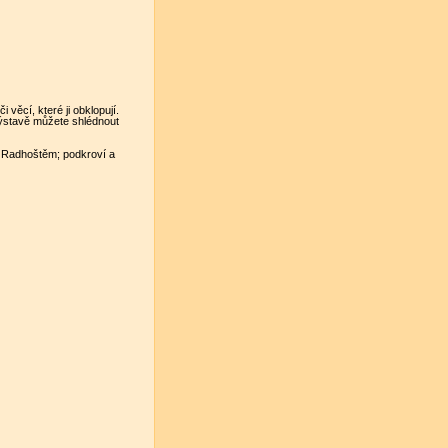
věcí, které ji obklopují.
 výstavě můžete shlédnout
 Radhoštěm; podkroví a