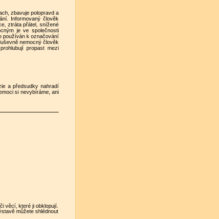
ach, zbavuje polopravd a
ání. Informovaný člověk
, ztráta přátel, snížené
cným je ve společnosti
to používán k označování
e duševně nemocný člověk
rohlubují propast mezi
azie a předsudky nahradí
moci si nevybíráme, ani
věcí, které ji obklopují.
 výstavě můžete shlédnout