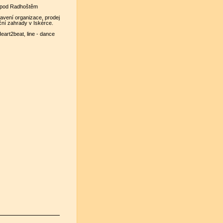
 pod Radhoštěm
tavení organizace, prodej
ační zahrady v Iskérce.
art2beat, line - dance