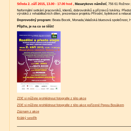
Středa 2. září 2015, 13.00 - 17.00 hod ,
Masarykovo náměstí
, 756 61 Rožnov
Neformální setkání pracovníků, klientů, dobrovolníků a příznivců Iskérky. Předs
výrobků z rehabilitačních dílen, prezentace projektu Přírodní, bylinkové a relax
Doprovodný program:
Beata Bocek, Monada,Valašská bluesová společnost, He
Přijďte, je na co se těšit!
ZDE si můžete prohlédnout fotografie z této akce
ZDE si můžete prohlédnout fotografie z této akce pořízené Pepou Bosákem
Záznam z akce
Krátký sestřih