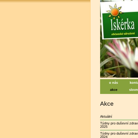
Iskérka, soc
Centrum na pod
o nás
kont
akce
slovn
Akce
Aktuální
Týdny pro duševní zdrav
2025
Týdny pro duševní zdrav
2024