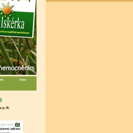
ilm
foto
5
 p. R.