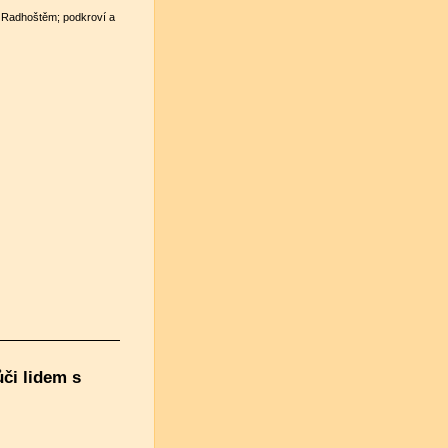
 Radhoštěm; podkroví a
či lidem s