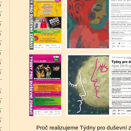
í
í
í
í
í
í
í
í
í
í
í
í
Proč realizujeme Týdny pro duševní 
í