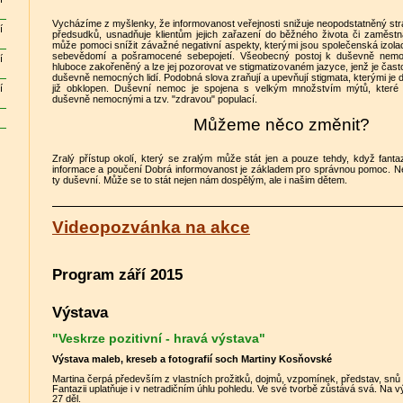
Vycházíme z myšlenky, že informovanost veřejnosti snižuje neopodstatněný str
í
předsudků, usnadňuje klientům jejich zařazení do běžného života či zaměstn
může pomoci snížit závažné negativní aspekty, kterými jsou společenská izolace
sebevědomí a pošramocené sebepojetí. Všeobecný postoj k duševně nemo
í
hluboce zakořeněný a lze jej pozorovat ve stigmatizovaném jazyce, jenž je čas
duševně nemocných lidí. Podobná slova zraňují a upevňují stigmata, kterými j
í
již obklopen. Duševní nemoc je spojena s velkým množstvím mýtů, které p
duševně nemocnými a tzv. "zdravou" populací.
Můžeme něco změnit?
Zralý přístup okolí, který se zralým může stát jen a pouze tehdy, když fant
informace a poučení Dobrá informovanost je základem pro správnou pomoc. Ne
ty duševní. Může se to stát nejen nám dospělým, ale i našim dětem.
Videopozvánka na akce
Program září 2015
Výstava
"Veskrze pozitivní - hravá výstava"
Výstava maleb, kreseb a fotografií soch Martiny Kosňovské
Martina čerpá především z vlastních prožitků, dojmů, vzpomínek, představ, snů či 
Fantazii uplatňuje i v netradičním úhlu pohledu. Ve své tvorbě zůstává svá. Na
27 děl.