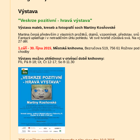
Výstava
"Veskrze pozitivní - hravá výstava"
Výstava maleb, kreseb a fotografií soch Martiny Kosňovské
Martina čerpá především z vlastních prožitků, dojmů, vzpomínek, představ, snů či 
Fantazii uplatňuje i v netradičním úhlu pohledu. Ve své tvorbě zůstává svá. Na
27 děl.
1.září - 30. října 2015
,
Městská knihovna
, Bezručova 519, 756 61 Rožnov pod
chodby
Výstavu možno shlédnout v otvírací době knihovny:
Po, Pá 8-18; Út, Čt 12-17; So 8-11.30