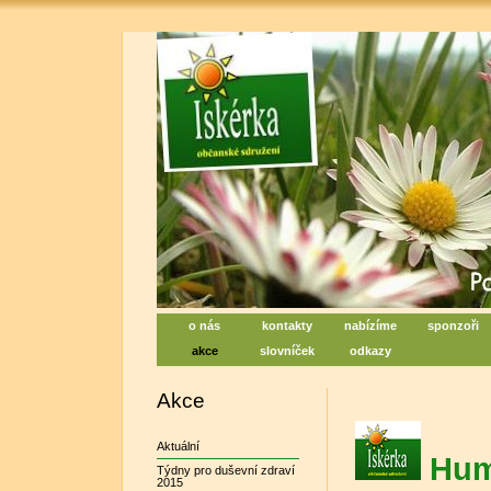
Iskérka, sociální centrum denn
Centrum na podporu duševního zdraví
o nás
kontakty
nabízíme
sponzoři
akce
slovníček
odkazy
Akce
Aktuální
Hum
Týdny pro duševní zdraví
2015