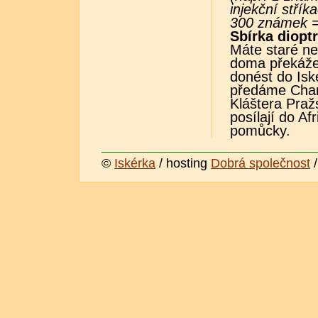
injekční stří
300 známek = 
Sbírka dioptr
Máte staré ne
doma překážej
donést do Isk
předáme Chari
Kláštera Praž
posílají do Af
pomůcky.
©
Iskérka
/ hosting
Dobrá společnost
/