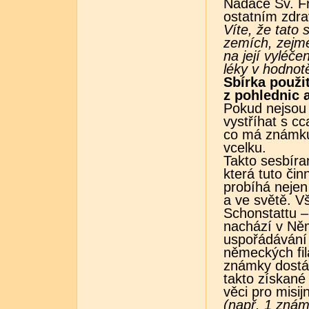
Nadace Sv. Fr
ostatním zdra
Víte, že tato
zemích, zejmén
na její vyléče
léky v hodnot
Sbírka použi
z pohlednic 
Pokud nejsou
vystříhat s c
co má známku
vcelku.
Takto sesbíra
která tuto čin
probíhá nejen
a ve světě. V
Schonstattu –
nachází v Něm
uspořádávání 
německých fila
známky dostá
takto získané
věci pro misij
(např. 1 znám