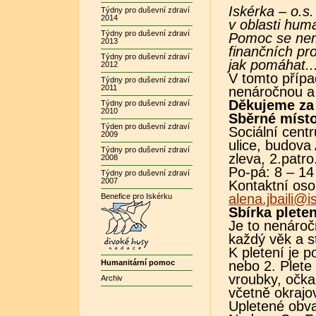
Iskérka – o.s
Týdny pro duševní zdraví
2014
v oblasti hum
Týdny pro duševní zdraví
Pomoc se nem
2013
finančních pr
Týdny pro duševní zdraví
jak pomáhat..
2012
V tomto přípa
Týdny pro duševní zdraví
2011
nenáročnou a
Děkujeme za
Týdny pro duševní zdraví
2010
Sběrné místo
Týden pro duševní zdraví
Sociální cent
2009
ulice, budova 
Týdny pro duševní zdraví
zleva, 2.patro
2008
Po-pá: 8 – 14
Týdny pro duševní zdraví
2007
Kontaktní oso
alena.jbaili@i
Benefice pro Iskérku
Sbírka plete
Je to nenáro
každý věk a s
K pletení je p
Humanitární pomoc
nebo 2. Plete
vroubky, očka
Archiv
včetně okrajo
Upletené obva