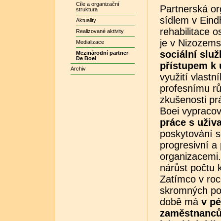
Cíle a organizační
Partnerská or
struktura
sídlem v Eind
Aktuality
rehabilitace
Realizované aktivity
je v Nizozem
Medializace
sociální služ
Mezinárodní partner
De Boei
přístupem k 
Archiv
využití vlast
profesnímu rů
zkušenosti p
Boei vypraco
práce s uživa
poskytování s
progresivní a
organizacemi
nárůst počtu k
Zatímco v roc
skromných pod
době má
v pé
zaměstnanců