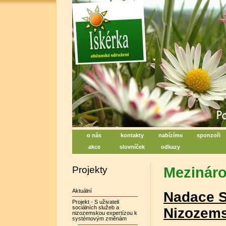
Iskérka, sociální centrum denn
Centrum na podporu duševního zdraví
o nás
kontakty
nabízíme
sponzoři
akce
slovníček
odkazy
Projekty
Mezináro
Aktuální
Nadace S
Projekt - S uživateli
sociálních služeb a
Nizozem
nizozemskou expertízou k
systémovým změnám