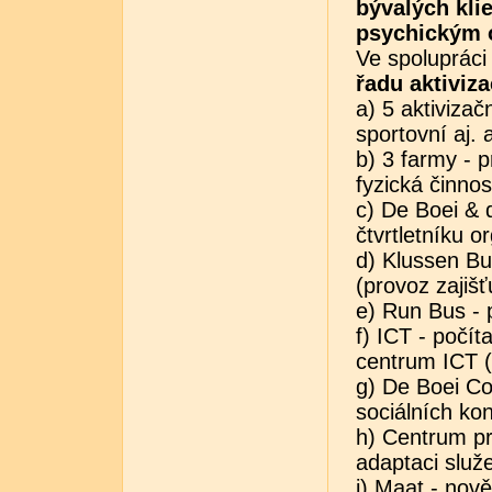
bývalých klie
psychickým
Ve spolupráci 
řadu aktiviz
a) 5 aktivizač
sportovní aj. a
b) 3 farmy - p
fyzická činnos
c) De Boei & 
čtvrtletníku o
d) Klussen Bu
(provoz zajišť
e) Run Bus - 
f) ICT - počí
centrum ICT (
g) De Boei Co
sociálních ko
h) Centrum pr
adaptaci služ
i) Maat - nově